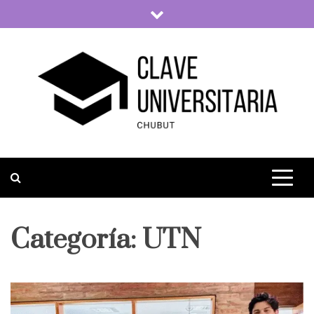
Skip
to
content
Clave Universitaria
La vida universitaria del país
Categoría:
UTN