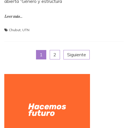
abierta “Género y estructura
Leer más...
Chubut
,
UTN
Paginación
1
2
Siguiente
de
entradas