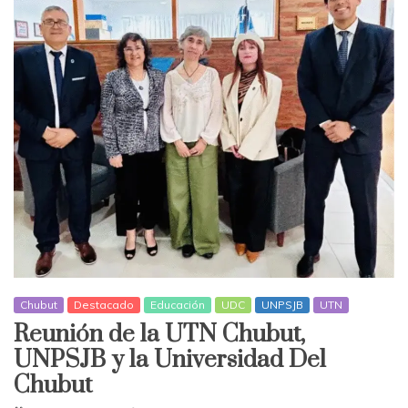
Chubut
Destacado
Educación
UDC
UNPSJB
UTN
Reunión de la UTN Chubut,
UNPSJB y la Universidad Del
Chubut