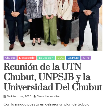
Chubut
Destacado
Educación
UDC
UNPSJB
UTN
Reunión de la UTN
Chubut, UNPSJB y la
Universidad Del Chubut
5 diciembre, 2025
Clave Universitaria
Con la mirada puesta en delinear un plan de trabajo