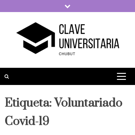
Skip
to
content
Clave Universitaria
La vida universitaria del país
Etiqueta:
Voluntariado
Covid-19