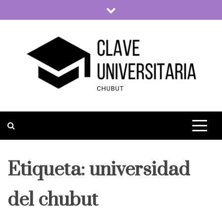
Skip
to
content
Clave Universitaria
La vida universitaria del país
Etiqueta:
universidad
del chubut