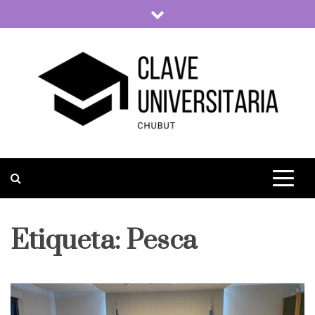
Skip
to
content
Clave Universitaria
La vida universitaria del país
Etiqueta:
Pesca