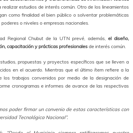
 realizar estudios de interés común. Otro de los lineamientos
gan como finalidad el bien público o solventar problemáticas
s poderes o niveles o empresas nacionales.
ultad Regional Chubut de la UTN prevé, además,
el diseño,
ón, capacitación y prácticas profesionales
de interés común.
estudios, propuestas y proyectos específicos que se lleven a
idos en el acuerdo. Mientras que el último ítem refiere a la
de los trabajos convenidos por medio de la designación de
forme cronogramas e informes de avance de las respectivas
os poder firmar un convenio de estas características con
versidad Tecnológica Nacional”.
có:
“Desde el Municipio siempre ratificaremos nuestro