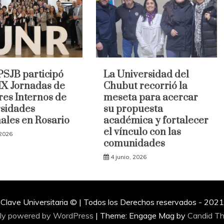
SJB participó
La Universidad del
 IX Jornadas de
Chubut recorrió la
res Internos de
meseta para acercar
sidades
su propuesta
ales en Rosario
académica y fortalecer
el vínculo con las
 2026
comunidades
4 junio, 2026
Clave Universitaria © | Todos los Derechos reservados - 2021
ly powered by WordPress
|
Theme: Engage Mag by
Candid T