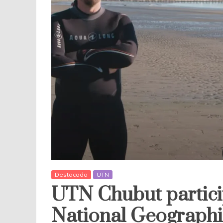
Destacado
UTN
UTN Chubut partici
National Geographi