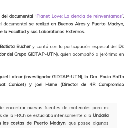
e del documental
“Planet Love: La ciencia de reinventarnos”
,
el documental
se realizó en Buenos Aires y Puerto Madryn,
de la Facultad y sus Laboratorios Externos.
Batista Bucher
y contó con la participación especial del
Dr.
ador del Grupo GIDTAP-UTN)
, quien acompañó a Jerónimo en
quiel Latour (Investigador GIDTAP-UTN), la Dra. Paula Raffo
npat Conicet) y Joel Hume (Director de 4R Compromiso
de encontrar nuevas fuentes de materiales para mi
ios de la FRCh se estudiaba intensamente a la
Undaria
en las costas de Puerto Madryn
, que posee algunos