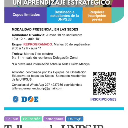
Chubut
Educación
patagonia
UNPSJB