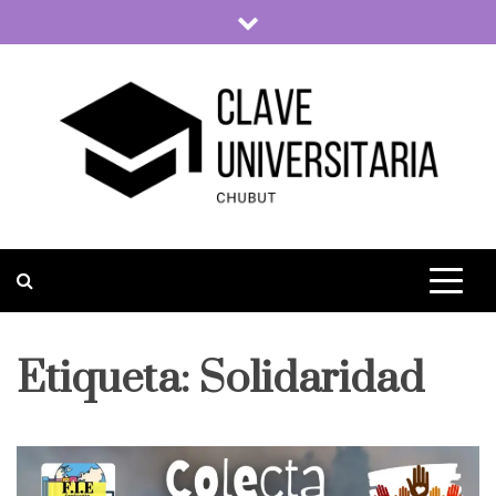
Skip
to
content
Clave Universitaria
La vida universitaria del país
Etiqueta:
Solidaridad