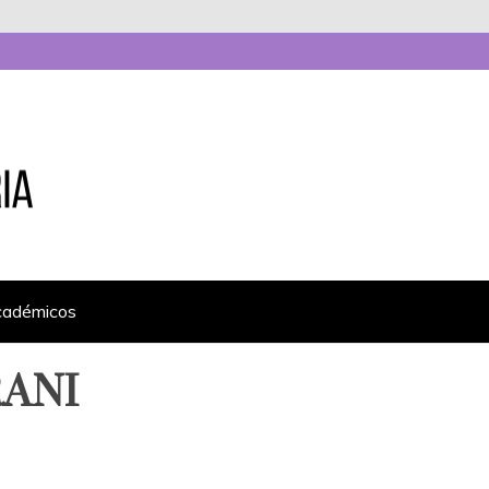
cadémicos
RANI