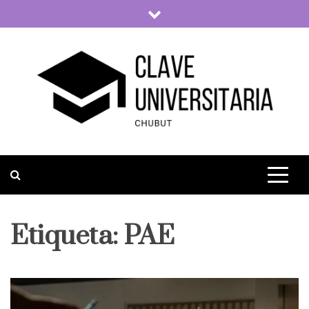
Skip
to
content
Clave Universitaria
La vida universitaria del país
Etiqueta:
PAE