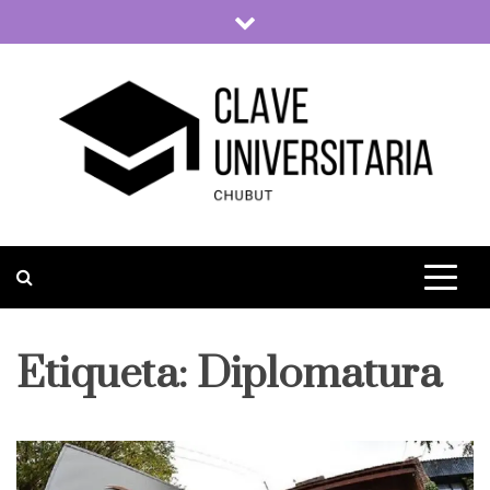
Skip
to
content
Clave Universitaria
La vida universitaria del país
Etiqueta:
Diplomatura