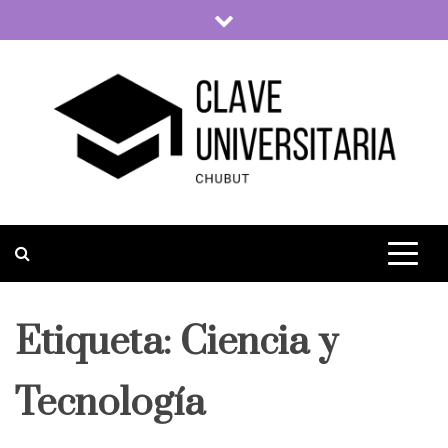
Skip
to
content
Clave Universitaria
La vida universitaria del país
Etiqueta:
Ciencia y
Tecnología