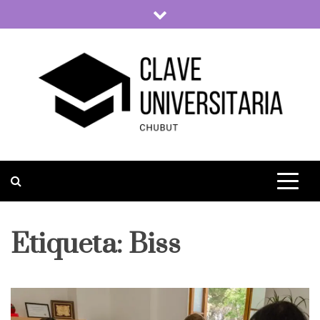
Skip
to
content
Clave Universitaria
La vida universitaria del país
Etiqueta:
Biss