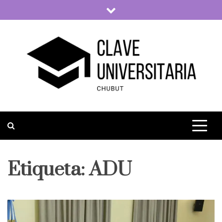
Skip
to
content
Clave Universitaria
La vida universitaria del país
Etiqueta:
ADU