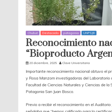
Chubut
Destacado
patagonia
UNPSJB
Reconocimiento naci
“Bioproducto Argen
20 diciembre, 2025
Clave Universitaria
Importante reconocimiento nacional obtuvo el p
y Rosa Manzom investigadoras del Laboratorio de
Facultad de Ciencias Naturales y Ciencias de la
Patagonia San Juan Bosco.
Previo a recibir el reconocimiento en el Audito
señalaba que “hemos calificado para la certifica