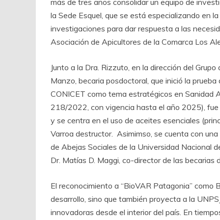
más de tres años consolidar un equipo de inve
la Sede Esquel, que se está especializando en la
investigaciones para dar respuesta a las necesida
Asociación de Apicultores de la Comarca Los Ale
Junto a la Dra. Rizzuto, en la dirección del Gru
Manzo, becaria posdoctoral, que inició la prueba 
CONICET como tema estratégicos en Sanidad Ap
218/2022, con vigencia hasta el año 2025), fue d
y se centra en el uso de aceites esenciales (prin
Varroa destructor. Asimimso, se cuenta con una a
de Abejas Sociales de la Universidad Nacional 
Dr. Matías D. Maggi, co-director de las becarias d
El reconocimiento a “BioVAR Patagonia” como Biop
desarrollo, sino que también proyecta a la UNPS
innovadoras desde el interior del país. En tiempo