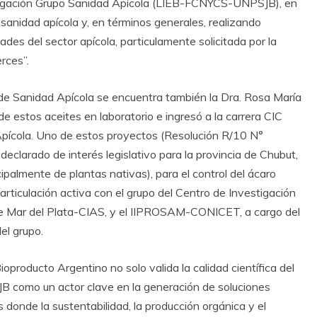
stigación Grupo Sanidad Apícola (LIEB-FCNYCS-UNPSJB), en
 sanidad apícola y, en términos generales, realizando
des del sector apícola, particulamente solicitada por la
rces”.
po de Sanidad Apícola se encuentra también la Dra. Rosa María
de estos aceites en laboratorio e ingresó a la carrera CIC
ícola. Uno de estos proyectos (Resolución R/10 N°
eclarado de interés legislativo para la provincia de Chubut,
cipalmente de plantas nativas), para el control del ácaro
rticulación activa con el grupo del Centro de Investigación
de Mar del Plata-CIAS, y el IIPROSAM-CONICET, a cargo del
el grupo.
roducto Argentino no solo valida la calidad científica del
JB como un actor clave en la generación de soluciones
s donde la sustentabilidad, la producción orgánica y el