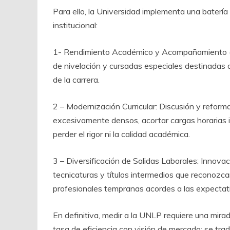
Para ello, la Universidad implementa una batería 
institucional:
1- Rendimiento Académico y Acompañamiento (P
de nivelación y cursadas especiales destinadas 
de la carrera.
2 – Modernización Curricular: Discusión y reform
excesivamente densos, acortar cargas horarias inn
perder el rigor ni la calidad académica.
3 – Diversificación de Salidas Laborales: Innovac
tecnicaturas y títulos intermedios que reconozca
profesionales tempranas acordes a las expectati
En definitiva, medir a la UNLP requiere una mir
tasa de eficiencia con visión de mercado; se tradu