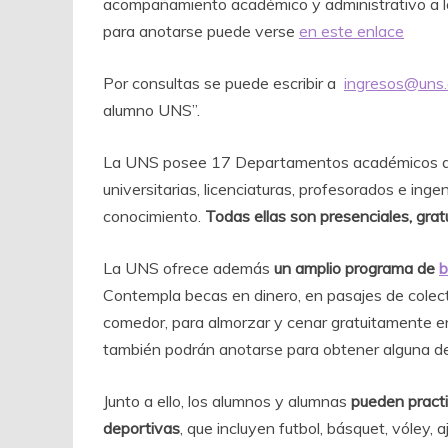
acompañamiento académico y administrativo a los
para anotarse puede verse
en este enlace
Por consultas se puede escribir a
ingresos@uns.
alumno UNS”.
La UNS posee 17 Departamentos académicos que
universitarias, licenciaturas, profesorados e ing
conocimiento.
Todas ellas son presenciales, gra
La UNS ofrece además
un amplio programa de
b
Contempla becas en dinero, en pasajes de colecti
comedor, para almorzar y cenar gratuitamente en 
también podrán anotarse para obtener alguna de
Junto a ello, los alumnos y alumnas
pueden practi
deportivas
, que incluyen futbol, básquet, vóley, 