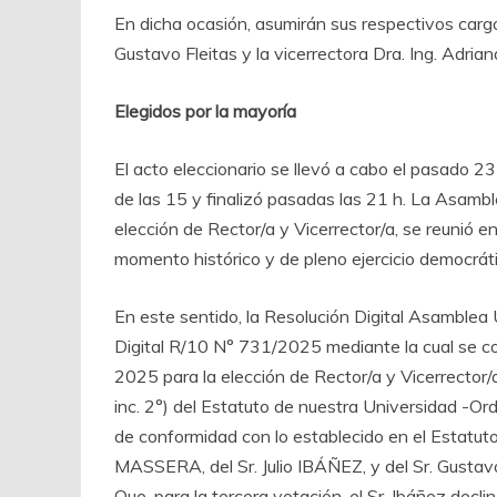
En dicha ocasión, asumirán sus respectivos cargo
Gustavo Fleitas y la vicerrectora Dra. Ing. Adria
Elegidos por la mayoría
El acto eleccionario se llevó a cabo el pasado 23
de las 15 y finalizó pasadas las 21 h. La Asambl
elección de Rector/a y Vicerrector/a, se reunió 
momento histórico y de pleno ejercicio democráti
En este sentido, la Resolución Digital Asamblea
Digital R/10 N° 731/2025 mediante la cual se co
2025 para la elección de Rector/a y Vicerrector/a
inc. 2°) del Estatuto de nuestra Universidad 
de conformidad con lo establecido en el Estatuto,
MASSERA, del Sr. Julio IBÁÑEZ, y del Sr. Gustav
Que, para la tercera votación, el Sr. Ibáñez decl