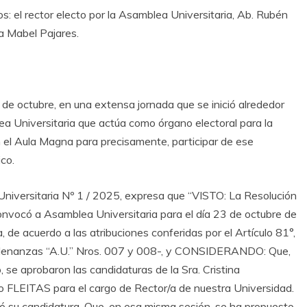
s: el rector electo por la Asamblea Universitaria, Ab. Rubén
na Mabel Pajares.
 de octubre, en una extensa jornada que se inició alrededor
ea Universitaria que actúa como órgano electoral para la
en el Aula Magna para precisamente, participar de ese
co.
 Universitaria Nº 1 / 2025, expresa que “VISTO: La Resolución
nvocó a Asamblea Universitaria para el día 23 de octubre de
, de acuerdo a las atribuciones conferidas por el Artículo 81°,
-Ordenanzas “A.U.” Nros. 007 y 008-, y CONSIDERANDO: Que,
 se aprobaron las candidaturas de la Sra. Cristina
o FLEITAS para el cargo de Rector/a de nuestra Universidad.
inó su candidatura. Que, en esa misma sesión, se ha propuesto