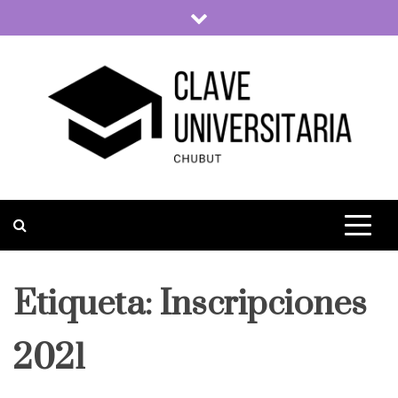
Skip
to
content
Clave Universitaria
La vida universitaria del país
Etiqueta:
Inscripciones
2021