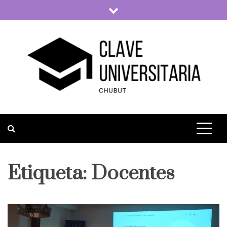
Skip
to
content
Clave Universitaria
La vida universitaria del país
Etiqueta:
Docentes